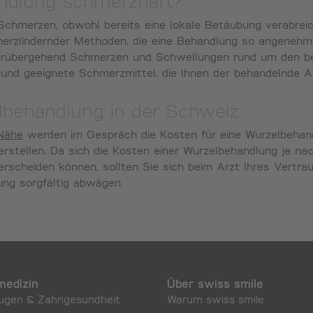
andlung schmerzhaft?
Schmerzen, obwohl bereits eine lokale Betäubung verabrei
merzlindernder Methoden, die eine Behandlung so angeneh
rübergehend Schmerzen und Schwellungen rund um den beh
und geeignete Schmerzmittel, die Ihnen der behandelnde Ar
lbehandlung in der Schweiz
 Nähe
werden im Gespräch die Kosten für eine Wurzelbehand
 erstellen. Da sich die Kosten einer Wurzelbehandlung je 
erscheiden können, sollten Sie sich beim Arzt Ihres Vertra
ng sorgfältig abwägen.
edizin
Über swiss smile
ugen & Zahngesundheit
Warum swiss smile