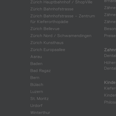
erhalt
Zürich Hauptbahnhof / ShopVille
Zähne
Zürich Bahnhofstrasse
Zähne
Zürich Bahnhofstrasse – Zentrum
für Kieferorthopädie
Zähne
Zürich Bellevue
Beson
Zürich Nord / Schwamendingen
Preise
Zürich Kunsthaus
Zahnr
Zürich Europaallee
Denta
Aarau
Höher
Baden
Denta
Bad Ragaz
Bern
Kinde
Bülach
Kiefer
Luzern
Kinde
St. Moritz
Philo
Urdorf
Winterthur