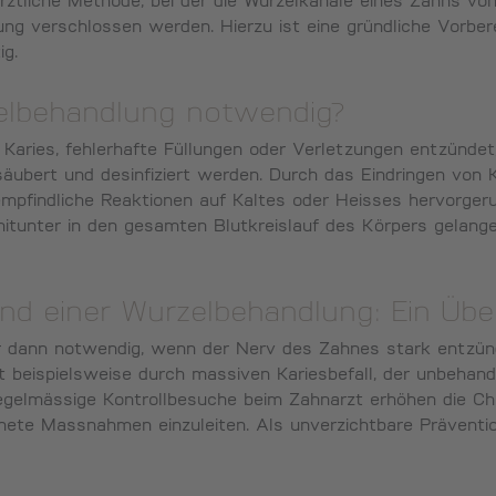
närztliche Methode, bei der die Wurzelkanäle eines Zahns 
ung verschlossen werden. Hierzu ist eine gründliche Vorber
ig.
elbehandlung notwendig?
aries, fehlerhafte Füllungen oder Verletzungen entzündet
säubert und desinfiziert werden. Durch das Eindringen von 
findliche Reaktionen auf Kaltes oder Heisses hervorgeruf
itunter in den gesamten Blutkreislauf des Körpers gelange
nd einer Wurzelbehandlung: Ein Über
r dann notwendig, wenn der Nerv des Zahnes stark entzünd
 beispielsweise durch massiven Kariesbefall, der unbehand
gelmässige Kontrollbesuche beim Zahnarzt erhöhen die C
gnete Massnahmen einzuleiten. Als unverzichtbare Präventio