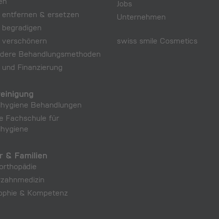
en
Jobs
 entfernen & ersetzen
Unternehmen
 begradigen
 verschönern
swiss smile Cosmetics
dere Behandlungs­methoden
 und Finanzierung
einigung
lhygiene Behandlungen
e Fachschule für
lhygiene
r & Familien
orthopädie
rzahnmedizin
sophie & Kompetenz