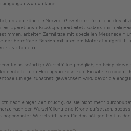
ng umgangen werden kann.
rt, das entzündete Nerven-Gewebe entfernt und desinfizi
ines Operationsmikroskops gearbeitet, sodass minimalinvasi
estimmen, arbeiten Zahnärzte mit speziellen Messnadeln un
n der betroffene Bereich mit sterilem Material aufgefüllt u
n zu verhindern.
ahns keine sofortige Wurzelfüllung möglich, da beispielswe
dikamente für den Heilungsprozess zum Einsatz kommen. D
mentöse Einlage zunächst gewechselt wird, bevor die endgü
ft nach einiger Zeit brüchig, da sie nicht mehr durchblut
arzt nach der Wurzelfüllung eine Krone aufsetzen, sodass 
in sogenannter Wurzelstift kann für den nötigen Halt in de