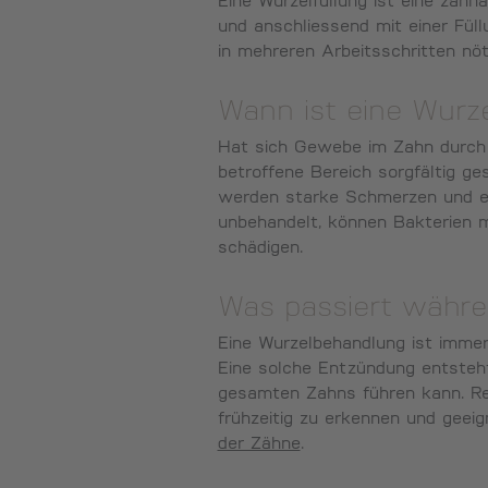
Eine Wurzelfüllung ist eine zah
und anschliessend mit einer Füll
in mehreren Arbeitsschritten nöt
Wann ist eine Wurz
Hat sich Gewebe im Zahn durch K
betroffene Bereich sorgfältig ge
werden starke Schmerzen und emp
unbehandelt, können Bakterien m
schädigen.
Was passiert währe
Eine Wurzelbehandlung ist imme
Eine solche Entzündung entsteht
gesamten Zahns führen kann. Re
frühzeitig zu erkennen und geei
der Zähne
.