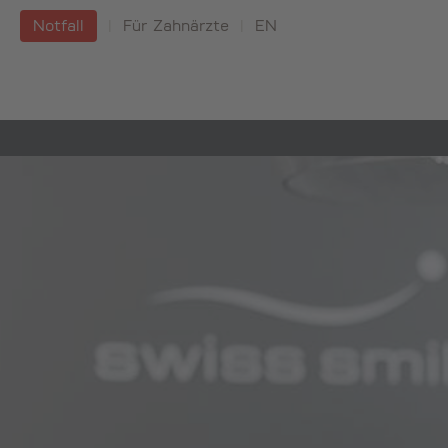
Notfall
|
Für Zahnärzte
|
EN