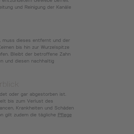
von entzündetem Gewebe befreit
eitung und Reinigung der Kanäle
, muss dieses entfernt und der
Keimen bis hin zur Wurzelspitze
en. Bleibt der betroffene Zahn
n und diesen nachhaltig
blick
et oder gar abgestorben ist.
elt bis zum Verlust des
hancen, Krankheiten und Schäden
n gilt zudem die tägliche
Pflege