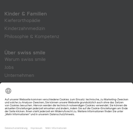
Kinder & Familien
Kieferorthopädie
Kinderzahnmedizin
Philosophie & Kompetenz
Über swiss smile
Warum swiss smile
Jobs
Unternehmen
swiss smile Cosmetics
swiss smile - Ihr Zahnarzt in Zürich und der ganzen