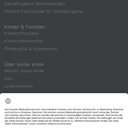
Dentalhygiene Behandlungen
Höhere Fachschule für Dentalhygiene
Kinder & Familien
Kieferorthopädie
Kinderzahnmedizin
Philosophie & Kompetenz
Über swiss smile
Warum swiss smile
Jobs
Unternehmen
swiss smile Cosmetics