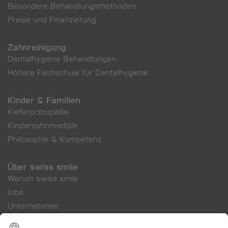
Besondere Behandlungs­methoden
Preise und Finanzierung
Zahnreinigung
Dentalhygiene Behandlungen
Höhere Fachschule für Dentalhygiene
Kinder & Familien
Kieferorthopädie
Kinderzahnmedizin
Philosophie & Kompetenz
Über swiss smile
Warum swiss smile
Jobs
Unternehmen