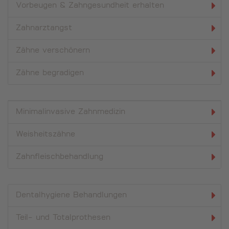
Vorbeugen & Zahngesundheit erhalten
Zahnarztangst
Zähne verschönern
Zähne begradigen
Minimal­invasive Zahn­medizin
Weisheits­zähne
Zahn­fleisch­behandlung
Dentalhygiene Behandlungen
Teil- und Totalprothesen