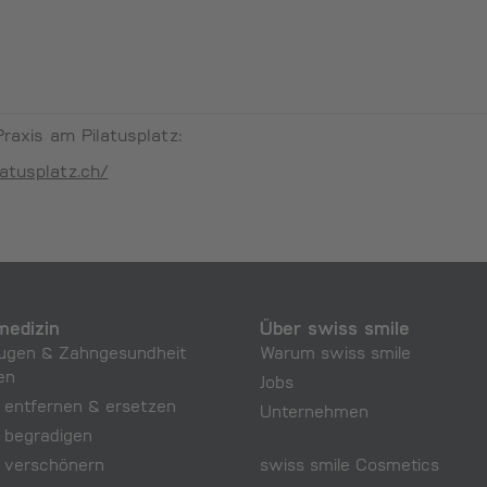
Praxis am Pilatusplatz:
atusplatz.ch/
edizin
Über swiss smile
ugen & Zahngesundheit
Warum swiss smile
en
Jobs
 entfernen & ersetzen
Unternehmen
 begradigen
 verschönern
swiss smile Cosmetics