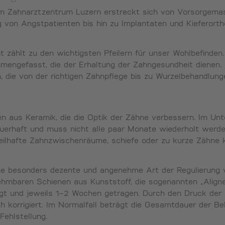
im Zahnarztzentrum Luzern erstreckt sich von Vorsorgema
 von Angstpatienten bis hin zu Implantaten und Kieferorth
t zählt zu den wichtigsten Pfeilern für unser Wohlbefinden
ngefasst, die der Erhaltung der Zahngesundheit dienen. D
 die von der richtigen Zahnpflege bis zu Wurzelbehandlun
 aus Keramik, die die Optik der Zähne verbessern. Im Unte
uerhaft und muss nicht alle paar Monate wiederholt werde
eilhafte Zahnzwischenräume, schiefe oder zu kurze Zähne ko
ine besonders dezente und angenehme Art der Regulierung v
hmbaren Schienen aus Kunststoff, die sogenannten „Aligne
igt und jeweils 1–2 Wochen getragen. Durch den Druck der S
h korrigiert. Im Normalfall beträgt die Gesamtdauer der Be
ehlstellung.