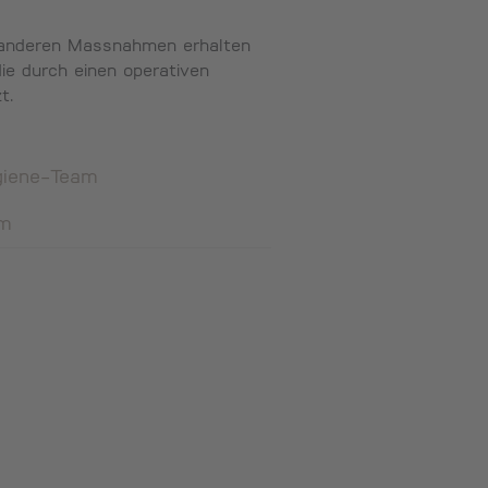
r anderen Massnahmen erhalten
ie durch einen operativen
t.
giene-Team
am