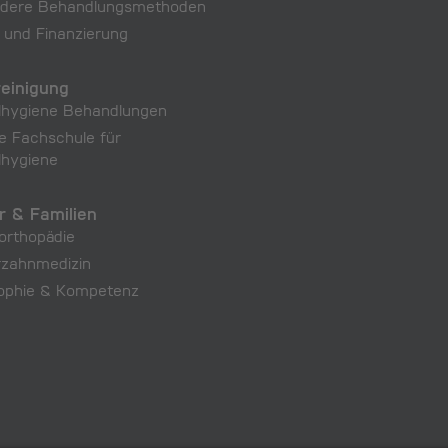
dere Behandlungs­methoden
 und Finanzierung
einigung
lhygiene Behandlungen
e Fachschule für
lhygiene
r & Familien
orthopädie
rzahnmedizin
sophie & Kompetenz