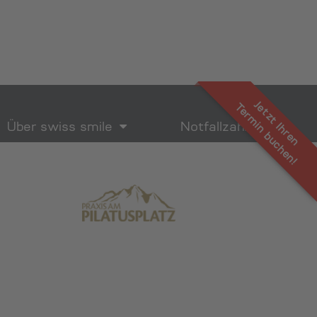
Jetzt Ihren
Termin buchen!
Über swiss smile
Notfallzahnarzt