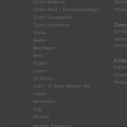
Zürich Bellevue
Beson
Zürich Nord / Schwamendingen
Preise
Zürich Europaallee
Zahnr
Zürich Kunsthaus
Denta
Aarau
Höher
Baden
Denta
Bad Ragaz
Bern
Kinde
Bülach
Kiefer
Luzern
Kinde
St. Moritz
Philo
Suhr / Dr. Beat Widmer AG
Urdorf
Winterthur
Zug
Moskau
Notfall Zahnarzt