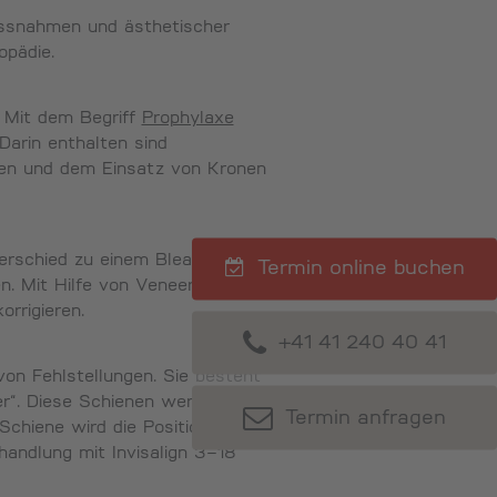
ssnahmen und ästhetischer
opädie.
. Mit dem Begriff
Prophylaxe
arin enthalten sind
gen und dem Einsatz von Kronen
rschied zu einem Bleaching ist
Termin online buchen
n. Mit Hilfe von Veneers lassen
rrigieren.
+41 41 240 40 41
on Fehlstellungen. Sie besteht
r“. Diese Schienen werden in
Termin anfragen
chiene wird die Position der
handlung mit Invisalign 3–18