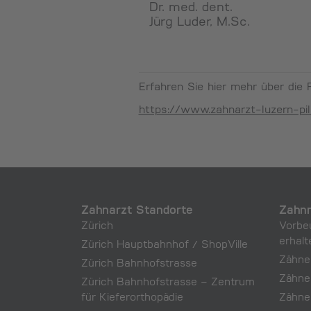
Dr. med. dent.
Jürg Luder, M.Sc.
Erfahren Sie hier mehr über die 
https://www.zahnarzt-luzern-pil
Zahnarzt Standorte
Zahnm
Zürich
Vorbe
erhalt
Zürich Hauptbahnhof / ShopVille
Zähne
Zürich Bahnhofstrasse
Zähne
Zürich Bahnhofstrasse – Zentrum
für Kieferorthopädie
Zähne