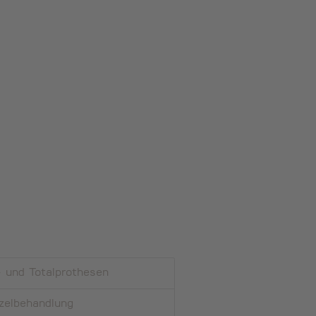
l- und Totalprothesen
zel­behandlung