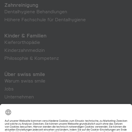
Zahnreinigung
Dentalhygiene Behandlungen
Höhere Fachschule für Dentalhygiene
Kinder & Familien
Kieferorthopädie
Kinderzahnmedizin
Philosophie & Kompetenz
Über swiss smile
Warum swiss smile
Jobs
Unternehmen
swiss smile Cosmetics